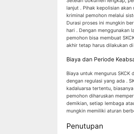
Setelah dokumen lengkap, pe
lanjut . Pihak kepolisian akan
kriminal pemohon melalui sis
Durasi proses ini mungkin be
hari . Dengan menggunakan la
pemohon bisa membuat SKCK t
akhir tetap harus dilakukan di 
Biaya dan Periode Keab
Biaya untuk mengurus SKCK di
dengan regulasi yang ada . S
kadaluarsa tertentu, biasanya
pemohon diharuskan memperba
demikian, setiap lembaga ata
mungkin memiliki aturan berb
Penutupan