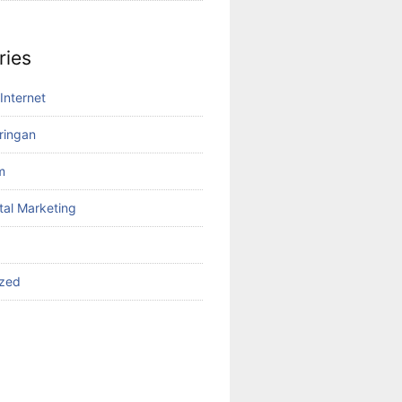
ries
Internet
aringan
m
tal Marketing
ized