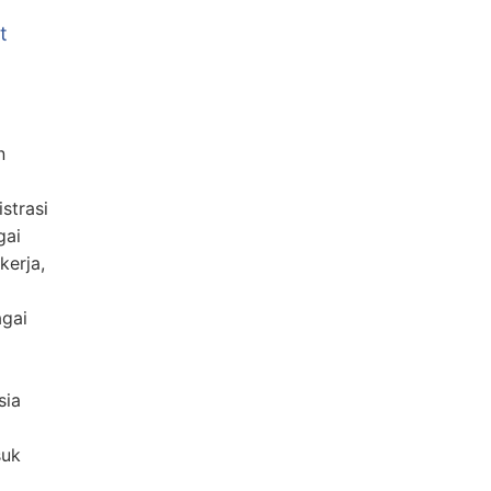
t
n
strasi
gai
kerja,
agai
sia
suk