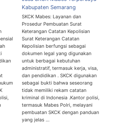
Kabupaten Semarang
SKCK Mabes: Layanan dan
Prosedur Pembuatan Surat
n
Keterangan Catatan Kepolisian
ensial
Surat Keterangan Catatan
lah
Kepolisian berfungsi sebagai
i
dokumen legal yang digunakan
idikan
untuk berbagai kebutuhan
administratif, termasuk kerja, visa,
at
dan pendidikan . SKCK digunakan
 hukum
sebagai bukti bahwa seseorang
K
tidak memiliki rekam catatan
isi,
kriminal di Indonesia .Kantor polisi,
n
termasuk Mabes Polri, melayani
pembuatan SKCK dengan panduan
yang jelas …