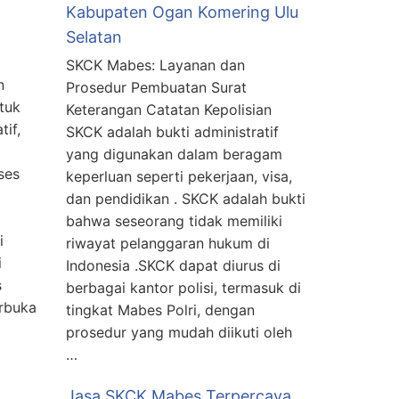
Kabupaten Ogan Komering Ulu
Selatan
SKCK Mabes: Layanan dan
n
Prosedur Pembuatan Surat
tuk
Keterangan Catatan Kepolisian
tif,
SKCK adalah bukti administratif
yang digunakan dalam beragam
ses
keperluan seperti pekerjaan, visa,
dan pendidikan . SKCK adalah bukti
a
bahwa seseorang tidak memiliki
i
riwayat pelanggaran hukum di
i
Indonesia .SKCK dapat diurus di
s
berbagai kantor polisi, termasuk di
erbuka
tingkat Mabes Polri, dengan
prosedur yang mudah diikuti oleh
…
Jasa SKCK Mabes Terpercaya