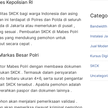
s Kepolisian RI
litas SKCK bagi warga Indonesia dan asing
Catego
 ini terdapat di Polres dan Polda di seluruh
da di Jakarta atau memerlukan di pusat ,
Bandwidth 
ang sesuai . Pembuatan SKCK di Mabes Polri
Instalasi J
tas yang mendukung pemohon untuk
t secara cepat .
Jual Mode
arkas Besar Polri
Kursus Digi
SKCK
ntor Mabes Polri dengan membawa dokumen
jukan SKCK . Termasuk dalam persyaratan
Uncategor
foto terbaru ukuran 4×6, serta surat pengantar
kait SKCK tersebut . Apabila pemohon adalah
yerahkan paspor dan dokumen lainnya .
hon akan menjalani pemeriksaan validasi .
ian akan memeriksa riwayat kriminal pemohon