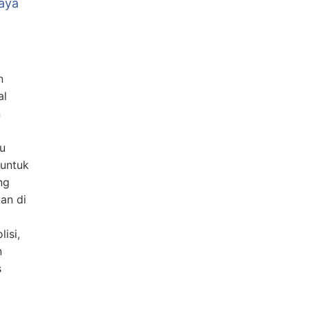
aya
n
al
n
au
 untuk
ng
tan di
isi,
n
s