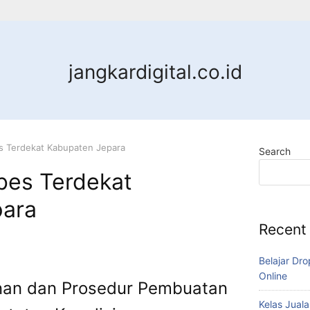
jangkardigital.co.id
 Terdekat Kabupaten Jepara
Search
es Terdekat
para
Recent
Belajar Dro
Online
an dan Prosedur Pembuatan
Kelas Juala