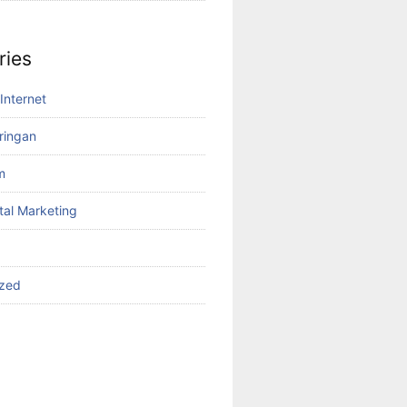
ries
Internet
aringan
m
tal Marketing
ized