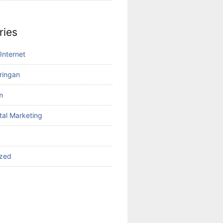
ries
Internet
aringan
m
tal Marketing
ized