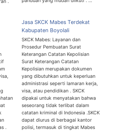
panduan yang mudah diikuti . …
an .
Jasa SKCK Mabes Terdekat
Kabupaten Boyolali
SKCK Mabes: Layanan dan
Prosedur Pembuatan Surat
n
Keterangan Catatan Kepolisian
if
Surat Keterangan Catatan
am
Kepolisian merupakan dokumen
isa,
yang dibutuhkan untuk keperluan
administrasi seperti lamaran kerja,
ng
visa, atau pendidikan . SKCK
ahatan
dipakai untuk menyatakan bahwa
uat
seseorang tidak terlibat dalam
k
catatan kriminal di Indonesia .SKCK
an
dapat diurus di berbagai kantor
s .
polisi, termasuk di tingkat Mabes