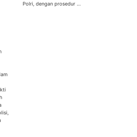
Polri, dengan prosedur …
n
alam
kti
h
a
isi,
n