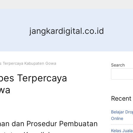
jangkardigital.co.id
s Terpercaya Kabupaten Gowa
Search
es Terpercaya
wa
Recent
Belajar Dro
Online
an dan Prosedur Pembuatan
Kelas Juala