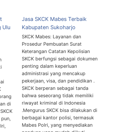
t
Jasa SKCK Mabes Terbaik
 Ulu
Kabupaten Sukoharjo
SKCK Mabes: Layanan dan
Prosedur Pembuatan Surat
Keterangan Catatan Kepolisian
SKCK berfungsi sebagai dokumen
n
penting dalam keperluan
i
administrasi yang mencakup
pekerjaan, visa, dan pendidikan .
ai
SKCK berperan sebagai tanda
K
bahwa seseorang tidak memiliki
orang
riwayat kriminal di Indonesia
an di
.Mengurus SKCK bisa dilakukan di
n SKCK
berbagai kantor polisi, termasuk
 pun,
Mabes Polri, yang menyediakan
ri,