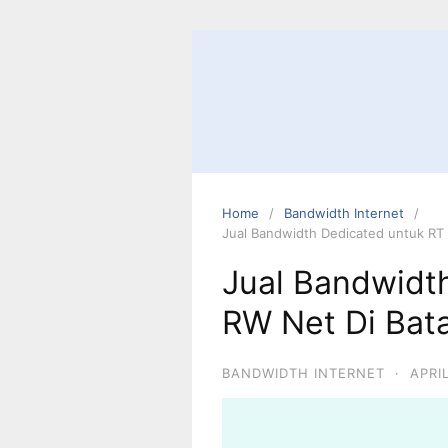
Home
Bandwidth Internet
Jual Bandwidth Dedicated untuk RT 
Jual Bandwidt
RW Net Di Bat
BANDWIDTH INTERNET
·
APRI