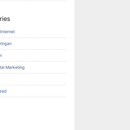
ries
Internet
aringan
m
tal Marketing
ized