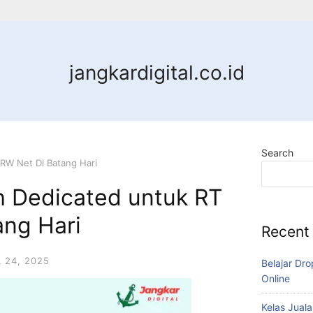
jangkardigital.co.id
Search
RW Net Di Batang Hari
h Dedicated untuk RT
ang Hari
Recent
L 24, 2025
Belajar Dro
Online
Kelas Juala