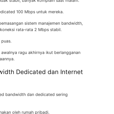
idak stabil, banyak komplain saat malam.
dedicated 100 Mbps untuk mereka.
n pemasangan sistem manajemen bandwidth,
koneksi rata-rata 2 Mbps stabil.
a puas.
awalnya ragu akhirnya ikut berlangganan
daannya.
dth Dedicated dan Internet
ed bandwidth dan dedicated sering
unakan oleh rumah pribadi.