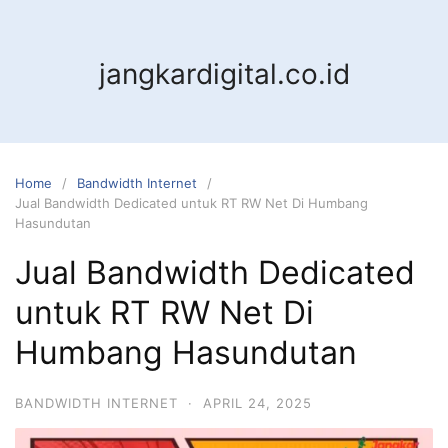
jangkardigital.co.id
Home
Bandwidth Internet
Jual Bandwidth Dedicated untuk RT RW Net Di Humbang
Hasundutan
Jual Bandwidth Dedicated
untuk RT RW Net Di
Humbang Hasundutan
BANDWIDTH INTERNET
·
APRIL 24, 2025