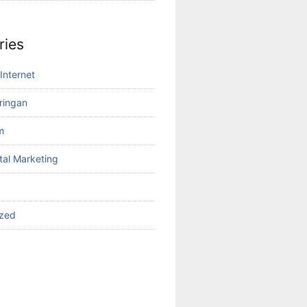
ries
Internet
aringan
m
tal Marketing
ized