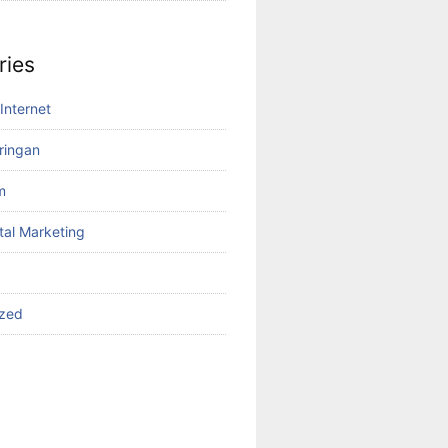
ries
Internet
aringan
m
tal Marketing
ized