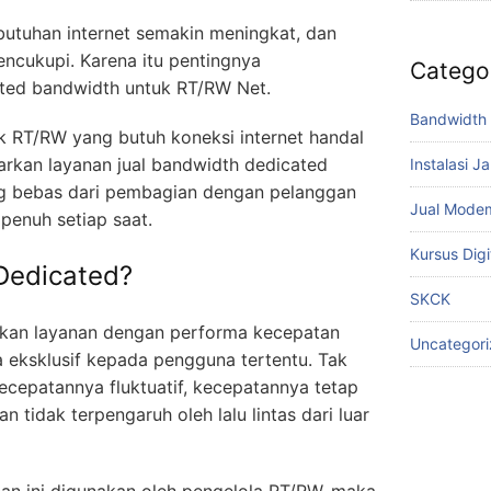
butuhan internet semakin meningkat, dan
encukupi. Karena itu pentingnya
Catego
ted bandwidth untuk RT/RW Net.
Bandwidth 
uk RT/RW yang butuh koneksi internet handal
arkan layanan jual bandwidth dedicated
Instalasi J
g bebas dari pembagian dengan pelanggan
Jual Mode
penuh setiap saat.
Kursus Digi
 Dedicated?
SKCK
kan layanan dengan performa kecepatan
Uncategor
a eksklusif kepada pengguna tertentu. Tak
ecepatannya fluktuatif, kecepatannya tetap
n tidak terpengaruh oleh lalu lintas dari luar
anan ini digunakan oleh pengelola RT/RW, maka