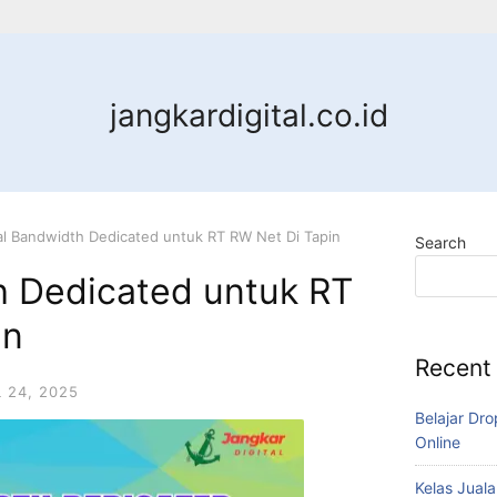
jangkardigital.co.id
al Bandwidth Dedicated untuk RT RW Net Di Tapin
Search
h Dedicated untuk RT
in
Recent
L 24, 2025
Belajar Dro
Online
Kelas Juala