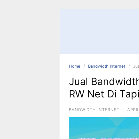
Home
Bandwidth Internet
Ju
Jual Bandwidt
RW Net Di Tap
BANDWIDTH INTERNET
·
APRI