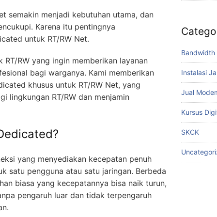
net semakin menjadi kebutuhan utama, dan
encukupi. Karena itu pentingnya
Catego
cated untuk RT/RW Net.
Bandwidth 
uk RT/RW yang ingin memberikan layanan
rofesional bagi warganya. Kami memberikan
Instalasi J
dicated khusus untuk RT/RW Net, yang
Jual Mode
gi lingkungan RT/RW dan menjamin
Kursus Digi
 Dedicated?
SKCK
Uncategor
oneksi yang menyediakan kecepatan penuh
uk satu pengguna atau satu jaringan. Berbeda
han biasa yang kecepatannya bisa naik turun,
anpa pengaruh luar dan tidak terpengaruh
an.