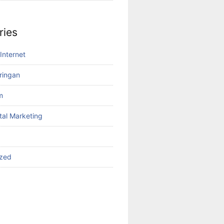
ries
Internet
aringan
m
tal Marketing
ized