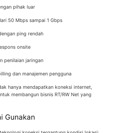
ngan pihak luar
 dari 50 Mbps sampai 1 Gbps
 dengan ping rendah
respons onsite
n penilaian jaringan
billing dan manajemen pengguna
idak hanya mendapatkan koneksi internet,
a untuk membangun bisnis RT/RW Net yang
mi Gunakan
eknologi koneksi tergantung kondisi lokasi: