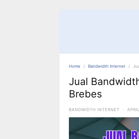
Home
Bandwidth Internet
Ju
Jual Bandwidth
Brebes
BANDWIDTH INTERNET
·
APRI