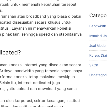
 terbaik untuk memenuhi kebutuhan tersebut
s.
Catego
t rumahan atau broadband yang biasa dipakai
dicated disesuaikan secara khusus untuk
Bandwidth 
stitusi. Layanan ini menawarkan koneksi
n pihak lain, sehingga speed dan stabilitasnya
Instalasi J
Jual Mode
dicated?
Kursus Digi
anan koneksi internet yang disediakan secara
SKCK
Artinya, bandwidth yang tersedia sepenuhnya
Uncategor
erforma koneksi tetap maksimal meskipun
elain itu, internet dedicated juga
is, yaitu upload dan download yang sama
n oleh korporasi, sektor keuangan, institusi
ikan, dan entitas profesional yang