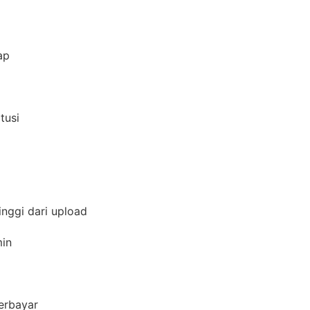
i
gap
itusi
inggi dari upload
amin
berbayar