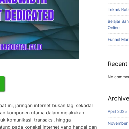
Teknik Reta
Belajar Ba
Online
Funnel Mar
Recent
No commen
Archiv
t ini, jaringan internet bukan lagi sekadar
April 2025
kan komponen utama dalam melakukan
tuk komunikasi, transaksi, hingga
November
tung pada koneksi internet yang handal dan