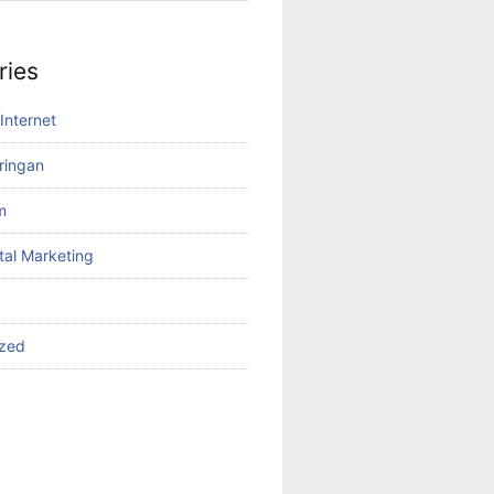
ries
Internet
aringan
m
tal Marketing
ized