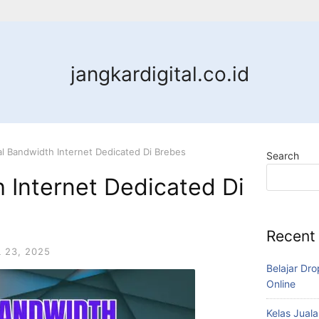
jangkardigital.co.id
al Bandwidth Internet Dedicated Di Brebes
Search
 Internet Dedicated Di
Recent
L 23, 2025
Belajar Dro
Online
Kelas Juala