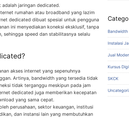
adalah jaringan dedicated.
nternet rumahan atau broadband yang lazim
Catego
ernet dedicated dibuat spesial untuk pengguna
ayanan ini menyediakan koneksi eksklusif, tanpa
Bandwidth 
, sehingga speed dan stabilitasnya selalu
Instalasi J
dicated?
Jual Mode
Kursus Digi
yanan akses internet yang sepenuhnya
ggan. Artinya, bandwidth yang tersedia tidak
SKCK
oneksi tidak terganggu meskipun pada jam
Uncategor
internet dedicated juga memberikan kecepatan
ownload yang sama cepat.
oleh perusahaan, sektor keuangan, institusi
dikan, dan instansi lain yang membutuhkan