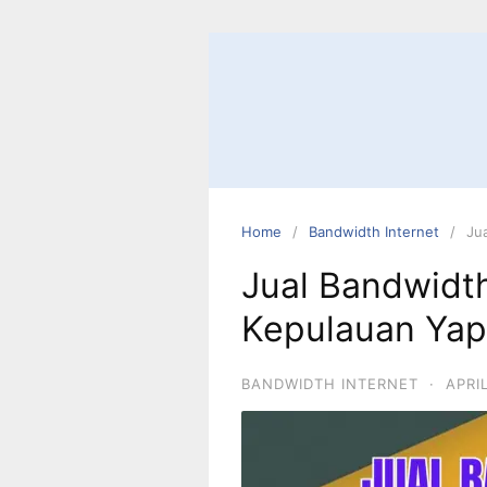
Home
Bandwidth Internet
Ju
Jual Bandwidth
Kepulauan Ya
BANDWIDTH INTERNET
·
APRI