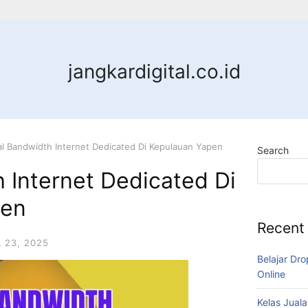
jangkardigital.co.id
al Bandwidth Internet Dedicated Di Kepulauan Yapen
Search
 Internet Dedicated Di
pen
Recent
L 23, 2025
Belajar Dro
Online
Kelas Juala