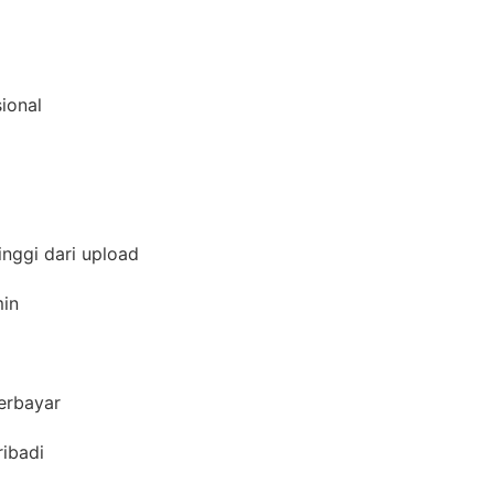
sional
inggi dari upload
amin
berbayar
ribadi