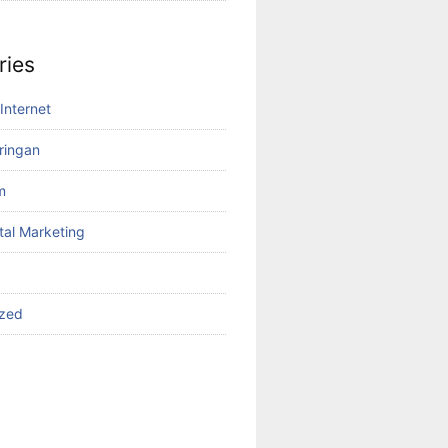
ries
Internet
aringan
m
tal Marketing
ized