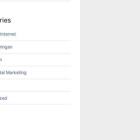
ries
Internet
aringan
m
tal Marketing
ized