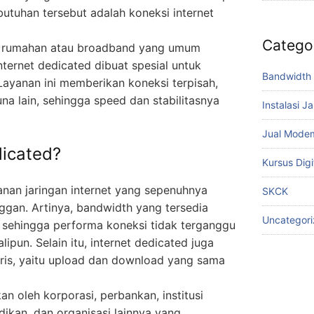
tuhan tersebut adalah koneksi internet
Catego
et rumahan atau broadband yang umum
ternet dedicated dibuat spesial untuk
Bandwidth 
. Layanan ini memberikan koneksi terpisah,
a lain, sehingga speed dan stabilitasnya
Instalasi J
Jual Mode
dicated?
Kursus Digi
anan jaringan internet yang sepenuhnya
SKCK
nggan. Artinya, bandwidth yang tersedia
Uncategor
 sehingga performa koneksi tidak terganggu
ipun. Selain itu, internet dedicated juga
is, yaitu upload dan download yang sama
n oleh korporasi, perbankan, institusi
ikan, dan organisasi lainnya yang