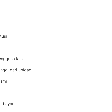
i
itusi
pengguna lain
inggi dari upload
resmi
berbayar