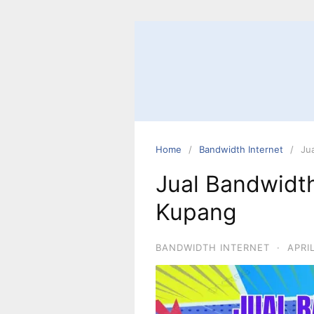
Home
Bandwidth Internet
Ju
Jual Bandwidth
Kupang
BANDWIDTH INTERNET
·
APRI