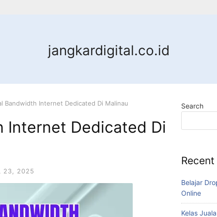
jangkardigital.co.id
al Bandwidth Internet Dedicated Di Malinau
Search
 Internet Dedicated Di
Recent
L 23, 2025
Belajar Dro
Online
Kelas Juala