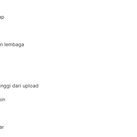
gap
dan lembaga
inggi dari upload
amin
yar