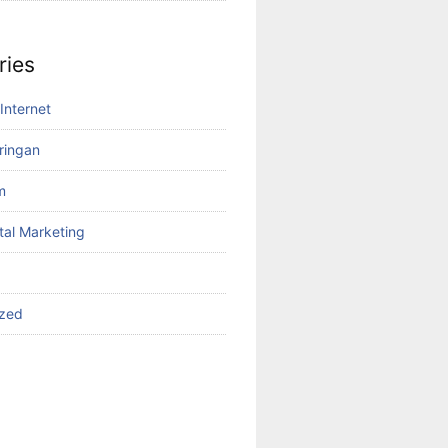
ries
Internet
aringan
m
tal Marketing
ized