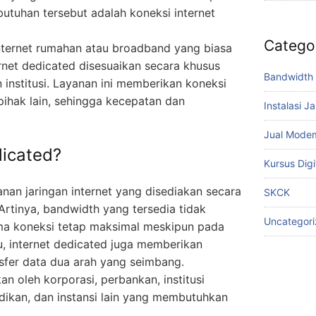
tuhan tersebut adalah koneksi internet
Catego
nternet rumahan atau broadband yang biasa
ernet dedicated disesuaikan secara khusus
Bandwidth 
 institusi. Layanan ini memberikan koneksi
pihak lain, sehingga kecepatan dan
Instalasi J
Jual Mode
dicated?
Kursus Digi
anan jaringan internet yang disediakan secara
SKCK
Artinya, bandwidth yang tersedia tidak
Uncategor
rma koneksi tetap maksimal meskipun pada
tu, internet dedicated juga memberikan
nsfer data dua arah yang seimbang.
n oleh korporasi, perbankan, institusi
dikan, dan instansi lain yang membutuhkan