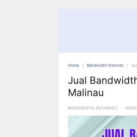
Home
Bandwidth Internet
Ju
Jual Bandwidth
Malinau
BANDWIDTH INTERNET
·
APRI