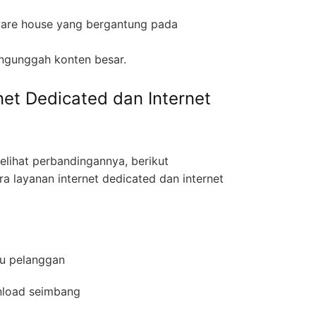
ware house yang bergantung pada
ngunggah konten besar.
net Dedicated dan Internet
ihat perbandingannya, berikut
a layanan internet dedicated dan internet
atu pelanggan
wnload seimbang