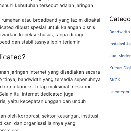
enuhi kebutuhan tersebut adalah jaringan
Catego
et rumahan atau broadband yang lazim dipakai
icated dibuat spesial untuk kalangan bisnis
Bandwidth 
nawarkan koneksi khusus, tanpa dibagi
peed dan stabilitasnya lebih terjamin.
Instalasi J
dicated?
Jual Mode
Kursus Digi
anan jaringan internet yang disediakan secara
Artinya, bandwidth yang tersedia sepenuhnya
SKCK
erforma koneksi tetap maksimal meskipun
Uncategor
elain itu, internet dedicated juga
is, yaitu kecepatan unggah dan unduh
n oleh korporasi, sektor keuangan, institusi
ikan, dan organisasi lainnya yang
 premium.