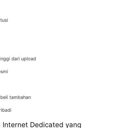
itusi
inggi dari upload
resmi
s beli tambahan
ribadi
 Internet Dedicated yang