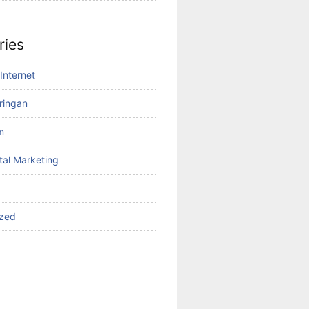
ries
Internet
aringan
m
tal Marketing
ized