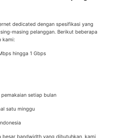
rnet dedicated dengan spesifikasi yang
asing-masing pelanggan. Berikut beberapa
n kami:
0 Mbps hingga 1 Gbps
 pemakaian setiap bulan
mal satu minggu
 Indonesia
a besar bandwidth yang dibutuhkan, kami