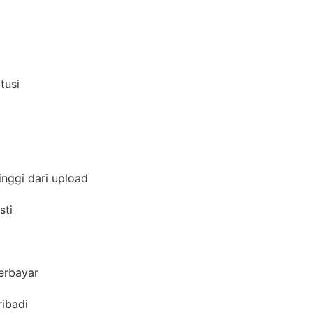
itusi
inggi dari upload
asti
berbayar
ribadi