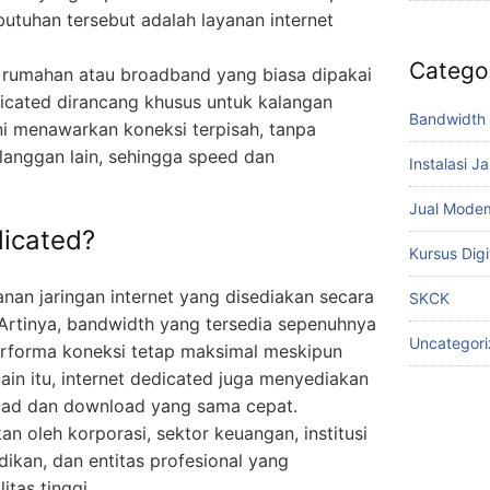
tuhan tersebut adalah layanan internet
Catego
t rumahan atau broadband yang biasa dipakai
dicated dirancang khusus untuk kalangan
Bandwidth 
 ini menawarkan koneksi terpisah, tanpa
langgan lain, sehingga speed dan
Instalasi J
Jual Mode
dicated?
Kursus Digi
anan jaringan internet yang disediakan secara
SKCK
Artinya, bandwidth yang tersedia sepenuhnya
Uncategor
erforma koneksi tetap maksimal meskipun
ain itu, internet dedicated juga menyediakan
load dan download yang sama cepat.
n oleh korporasi, sektor keuangan, institusi
ikan, dan entitas profesional yang
tas tinggi.