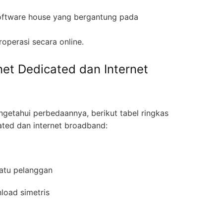
software house yang bergantung pada
operasi secara online.
net Dedicated dan Internet
tahui perbedaannya, berikut tabel ringkas
ated dan internet broadband:
 satu pelanggan
nload simetris
i