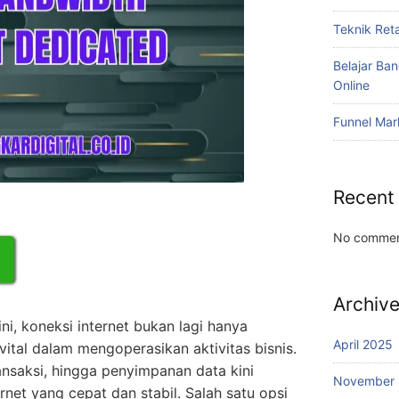
Teknik Reta
Belajar Ba
Online
Funnel Mar
Recent
No commen
Archiv
ni, koneksi internet bukan lagi hanya
April 2025
ital dalam mengoperasikan aktivitas bisnis.
ansaksi, hingga penyimpanan data kini
November
net yang cepat dan stabil. Salah satu opsi