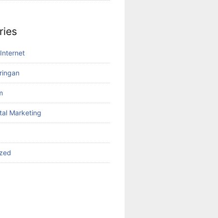
ries
Internet
aringan
m
tal Marketing
ized