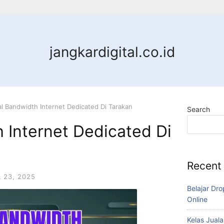
jangkardigital.co.id
al Bandwidth Internet Dedicated Di Tarakan
Search
 Internet Dedicated Di
Recent
L 23, 2025
Belajar Dro
Online
Kelas Juala