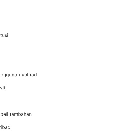
itusi
inggi dari upload
asti
s beli tambahan
ribadi