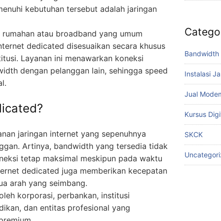
enuhi kebutuhan tersebut adalah jaringan
Catego
net rumahan atau broadband yang umum
nternet dedicated disesuaikan secara khusus
Bandwidth 
titusi. Layanan ini menawarkan koneksi
dwidth dengan pelanggan lain, sehingga speed
Instalasi J
l.
Jual Mode
dicated?
Kursus Digi
anan jaringan internet yang sepenuhnya
SKCK
ggan. Artinya, bandwidth yang tersedia tidak
Uncategor
oneksi tetap maksimal meskipun pada waktu
internet dedicated juga memberikan kecepatan
 dua arah yang seimbang.
leh korporasi, perbankan, institusi
ikan, dan entitas profesional yang
 premium.