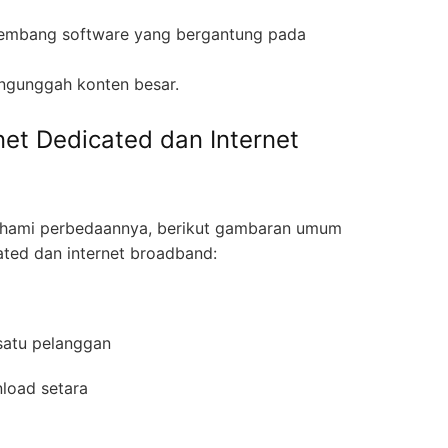
gembang software yang bergantung pada
ngunggah konten besar.
net Dedicated dan Internet
ami perbedaannya, berikut gambaran umum
ated dan internet broadband:
 satu pelanggan
nload setara