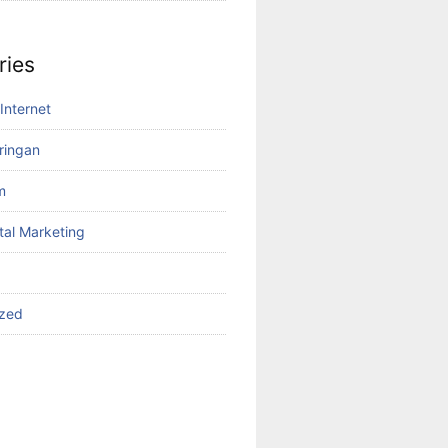
ries
Internet
aringan
m
tal Marketing
ized