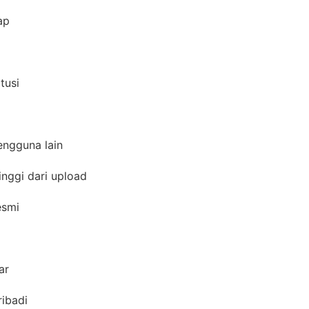
gap
itusi
pengguna lain
inggi dari upload
resmi
yar
ribadi