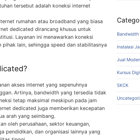
uhan tersebut adalah koneksi internet
Catego
nternet rumahan atau broadband yang biasa
ernet dedicated dirancang khusus untuk
Bandwidth 
stitusi. Layanan ini menawarkan koneksi
n pihak lain, sehingga speed dan stabilitasnya
Instalasi J
Jual Mode
dicated?
Kursus Digi
yanan akses internet yang sepenuhnya
SKCK
ggan. Artinya, bandwidth yang tersedia tidak
Uncategor
oneksi tetap maksimal meskipun pada jam
internet dedicated juga memberikan kecepatan
 dua arah yang seimbang.
an oleh perusahaan, sektor keuangan,
ga pendidikan, dan organisasi lainnya yang
tas tinggi.