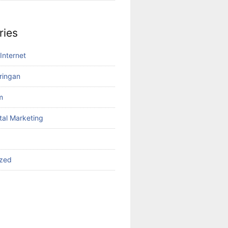
ries
Internet
aringan
m
tal Marketing
ized