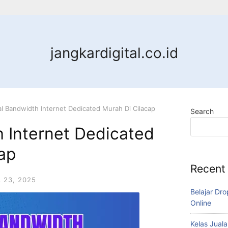
jangkardigital.co.id
al Bandwidth Internet Dedicated Murah Di Cilacap
Search
 Internet Dedicated
ap
Recent
L 23, 2025
Belajar Dro
Online
Kelas Juala