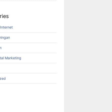
ries
Internet
aringan
m
tal Marketing
ized