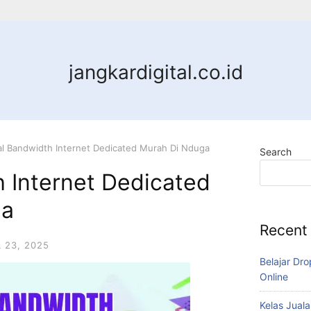
jangkardigital.co.id
al Bandwidth Internet Dedicated Murah Di Nduga
Search
 Internet Dedicated
ga
Recent
L 23, 2025
Belajar Dro
Online
Kelas Juala