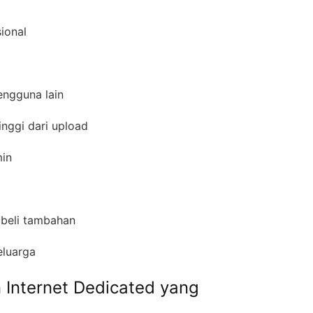
sional
pengguna lain
inggi dari upload
amin
s beli tambahan
keluarga
 Internet Dedicated yang