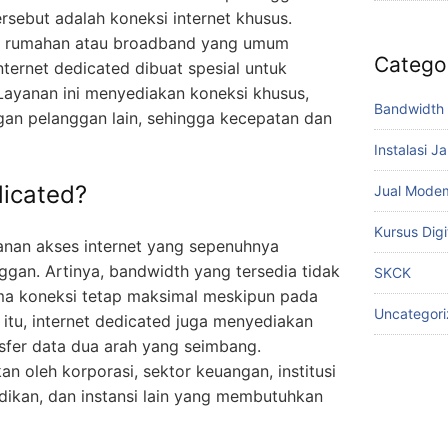
sebut adalah koneksi internet khusus.
net rumahan atau broadband yang umum
Catego
ternet dedicated dibuat spesial untuk
. Layanan ini menyediakan koneksi khusus,
Bandwidth 
gan pelanggan lain, sehingga kecepatan dan
Instalasi J
dicated?
Jual Mode
Kursus Digi
yanan akses internet yang sepenuhnya
ggan. Artinya, bandwidth yang tersedia tidak
SKCK
rma koneksi tetap maksimal meskipun pada
Uncategor
 itu, internet dedicated juga menyediakan
nsfer data dua arah yang seimbang.
n oleh korporasi, sektor keuangan, institusi
dikan, dan instansi lain yang membutuhkan