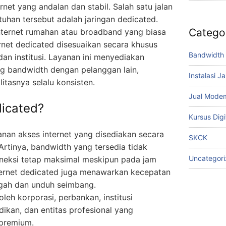
net yang andalan dan stabil. Salah satu jalan
uhan tersebut adalah jaringan dedicated.
Catego
nternet rumahan atau broadband yang biasa
ernet dedicated disesuaikan secara khusus
Bandwidth 
dan institusi. Layanan ini menyediakan
ing bandwidth dengan pelanggan lain,
Instalasi J
itasnya selalu konsisten.
Jual Mode
dicated?
Kursus Digi
anan akses internet yang disediakan secara
SKCK
Artinya, bandwidth yang tersedia tidak
Uncategor
oneksi tetap maksimal meskipun pada jam
internet dedicated juga menawarkan kecepatan
ggah dan unduh seimbang.
leh korporasi, perbankan, institusi
ikan, dan entitas profesional yang
 premium.