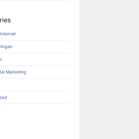
ries
Internet
aringan
m
tal Marketing
ized