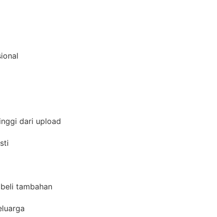
sional
inggi dari upload
asti
s beli tambahan
keluarga