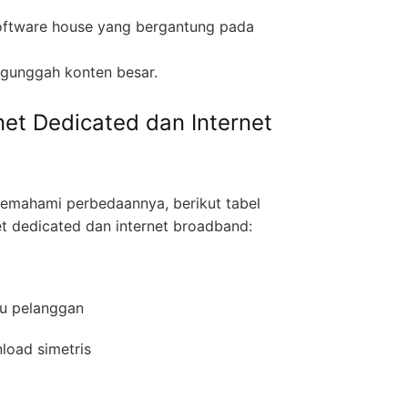
software house yang bergantung pada
ngunggah konten besar.
net Dedicated dan Internet
ahami perbedaannya, berikut tabel
et dedicated dan internet broadband:
atu pelanggan
nload simetris