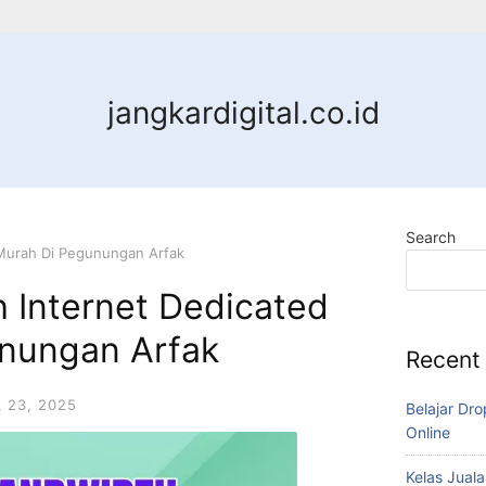
jangkardigital.co.id
Search
 Murah Di Pegunungan Arfak
 Internet Dedicated
nungan Arfak
Recent
L 23, 2025
Belajar Dro
Online
Kelas Juala