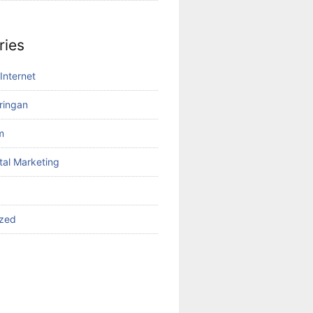
ries
Internet
aringan
m
tal Marketing
ized