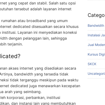
net yang cepat dan stabil. Salah satu opsi
tuhan tersebut adalah layanan internet
Catego
net rumahan atau broadband yang umum
Bandwidth 
nternet dedicated disesuaikan secara khusus
 institusi. Layanan ini menyediakan koneksi
Instalasi J
width dengan pelanggan lain, sehingga
bih terjamin.
Jual Mode
Kursus Digi
dicated?
SKCK
anan akses internet yang disediakan secara
Uncategor
Artinya, bandwidth yang tersedia tidak
oneksi tidak terganggu meskipun pada waktu
internet dedicated juga menawarkan kecepatan
 dua arah yang seimbang.
leh korporasi, perbankan, institusi
dikan, dan instansi lain yang membutuhkan