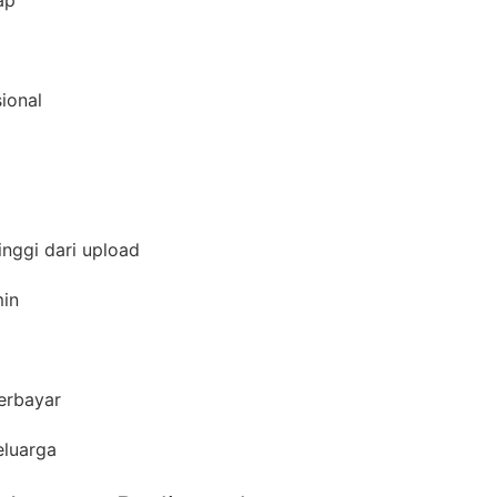
gap
sional
inggi dari upload
amin
berbayar
keluarga