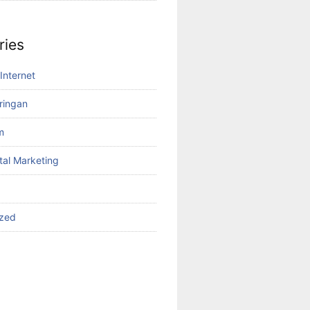
ries
Internet
aringan
m
tal Marketing
ized