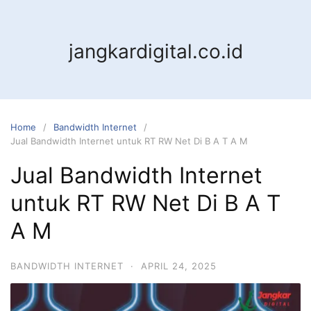
jangkardigital.co.id
Home
Bandwidth Internet
Jual Bandwidth Internet untuk RT RW Net Di B A T A M
Jual Bandwidth Internet
untuk RT RW Net Di B A T
A M
BANDWIDTH INTERNET
·
APRIL 24, 2025