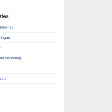
ries
Internet
aringan
m
tal Marketing
ized