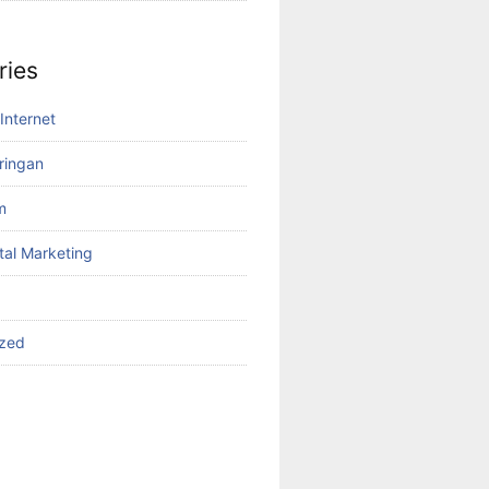
ries
Internet
aringan
m
tal Marketing
ized