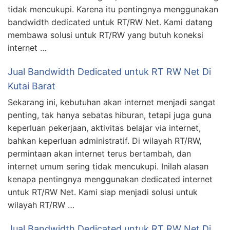
tidak mencukupi. Karena itu pentingnya menggunakan
bandwidth dedicated untuk RT/RW Net. Kami datang
membawa solusi untuk RT/RW yang butuh koneksi
internet …
Jual Bandwidth Dedicated untuk RT RW Net Di
Kutai Barat
Sekarang ini, kebutuhan akan internet menjadi sangat
penting, tak hanya sebatas hiburan, tetapi juga guna
keperluan pekerjaan, aktivitas belajar via internet,
bahkan keperluan administratif. Di wilayah RT/RW,
permintaan akan internet terus bertambah, dan
internet umum sering tidak mencukupi. Inilah alasan
kenapa pentingnya menggunakan dedicated internet
untuk RT/RW Net. Kami siap menjadi solusi untuk
wilayah RT/RW …
Jual Bandwidth Dedicated untuk RT RW Net Di