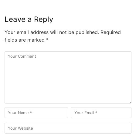
Leave a Reply
Your email address will not be published.
Required
fields are marked
*