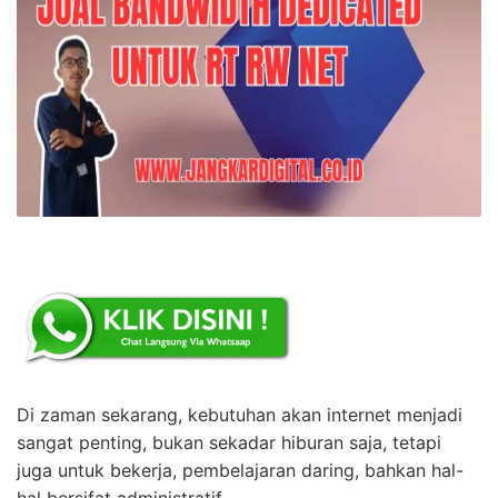
Di zaman sekarang, kebutuhan akan internet menjadi
sangat penting, bukan sekadar hiburan saja, tetapi
juga untuk bekerja, pembelajaran daring, bahkan hal-