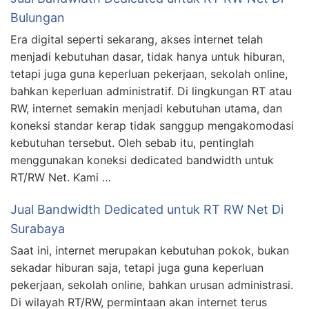
Bulungan
Era digital seperti sekarang, akses internet telah
menjadi kebutuhan dasar, tidak hanya untuk hiburan,
tetapi juga guna keperluan pekerjaan, sekolah online,
bahkan keperluan administratif. Di lingkungan RT atau
RW, internet semakin menjadi kebutuhan utama, dan
koneksi standar kerap tidak sanggup mengakomodasi
kebutuhan tersebut. Oleh sebab itu, pentinglah
menggunakan koneksi dedicated bandwidth untuk
RT/RW Net. Kami …
Jual Bandwidth Dedicated untuk RT RW Net Di
Surabaya
Saat ini, internet merupakan kebutuhan pokok, bukan
sekadar hiburan saja, tetapi juga guna keperluan
pekerjaan, sekolah online, bahkan urusan administrasi.
Di wilayah RT/RW, permintaan akan internet terus