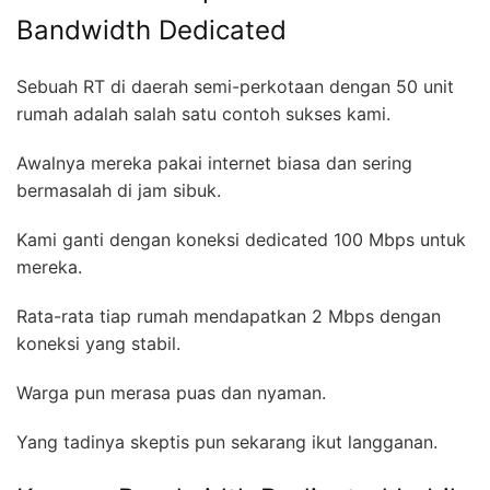
Bandwidth Dedicated
Sebuah RT di daerah semi-perkotaan dengan 50 unit
rumah adalah salah satu contoh sukses kami.
Awalnya mereka pakai internet biasa dan sering
bermasalah di jam sibuk.
Kami ganti dengan koneksi dedicated 100 Mbps untuk
mereka.
Rata-rata tiap rumah mendapatkan 2 Mbps dengan
koneksi yang stabil.
Warga pun merasa puas dan nyaman.
Yang tadinya skeptis pun sekarang ikut langganan.