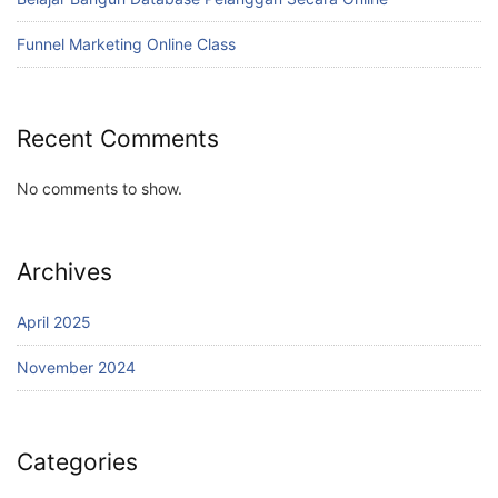
Funnel Marketing Online Class
Recent Comments
No comments to show.
Archives
April 2025
November 2024
Categories