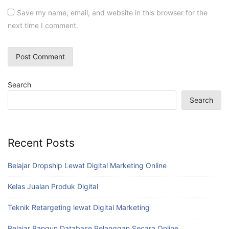
Save my name, email, and website in this browser for the
next time I comment.
Search
Search
Recent Posts
Belajar Dropship Lewat Digital Marketing Online
Kelas Jualan Produk Digital
Teknik Retargeting lewat Digital Marketing
Belajar Bangun Database Pelanggan Secara Online