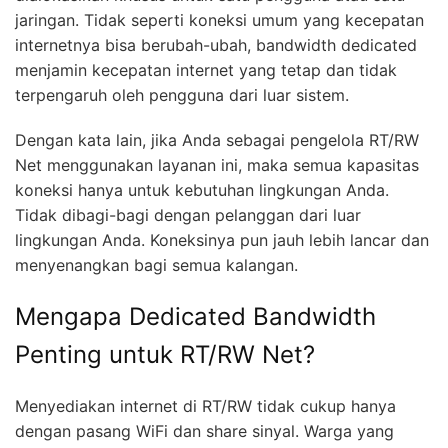
jaringan. Tidak seperti koneksi umum yang kecepatan
internetnya bisa berubah-ubah, bandwidth dedicated
menjamin kecepatan internet yang tetap dan tidak
terpengaruh oleh pengguna dari luar sistem.
Dengan kata lain, jika Anda sebagai pengelola RT/RW
Net menggunakan layanan ini, maka semua kapasitas
koneksi hanya untuk kebutuhan lingkungan Anda.
Tidak dibagi-bagi dengan pelanggan dari luar
lingkungan Anda. Koneksinya pun jauh lebih lancar dan
menyenangkan bagi semua kalangan.
Mengapa Dedicated Bandwidth
Penting untuk RT/RW Net?
Menyediakan internet di RT/RW tidak cukup hanya
dengan pasang WiFi dan share sinyal. Warga yang