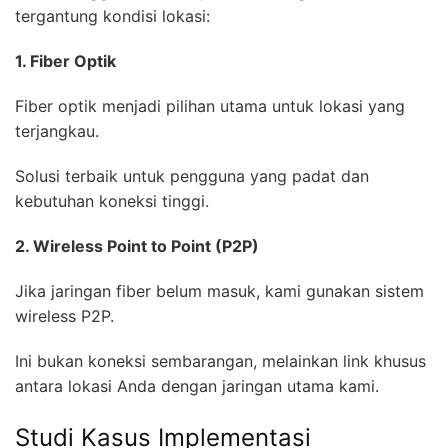
tergantung kondisi lokasi:
1. Fiber Optik
Fiber optik menjadi pilihan utama untuk lokasi yang
terjangkau.
Solusi terbaik untuk pengguna yang padat dan
kebutuhan koneksi tinggi.
2. Wireless Point to Point (P2P)
Jika jaringan fiber belum masuk, kami gunakan sistem
wireless P2P.
Ini bukan koneksi sembarangan, melainkan link khusus
antara lokasi Anda dengan jaringan utama kami.
Studi Kasus Implementasi