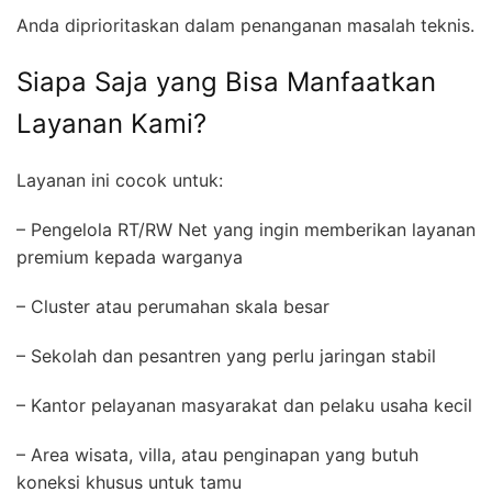
Anda diprioritaskan dalam penanganan masalah teknis.
Siapa Saja yang Bisa Manfaatkan
Layanan Kami?
Layanan ini cocok untuk:
– Pengelola RT/RW Net yang ingin memberikan layanan
premium kepada warganya
– Cluster atau perumahan skala besar
– Sekolah dan pesantren yang perlu jaringan stabil
– Kantor pelayanan masyarakat dan pelaku usaha kecil
– Area wisata, villa, atau penginapan yang butuh
koneksi khusus untuk tamu