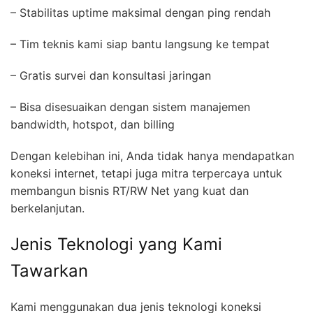
– Stabilitas uptime maksimal dengan ping rendah
– Tim teknis kami siap bantu langsung ke tempat
– Gratis survei dan konsultasi jaringan
– Bisa disesuaikan dengan sistem manajemen
bandwidth, hotspot, dan billing
Dengan kelebihan ini, Anda tidak hanya mendapatkan
koneksi internet, tetapi juga mitra terpercaya untuk
membangun bisnis RT/RW Net yang kuat dan
berkelanjutan.
Jenis Teknologi yang Kami
Tawarkan
Kami menggunakan dua jenis teknologi koneksi