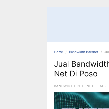
Home
Bandwidth Internet
Ju
Jual Bandwidt
Net Di Poso
BANDWIDTH INTERNET
·
APRI