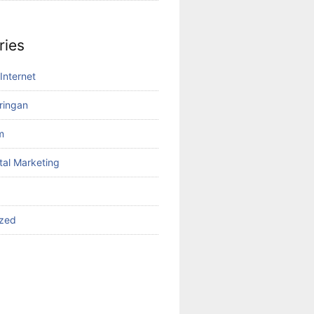
ries
Internet
aringan
m
tal Marketing
ized