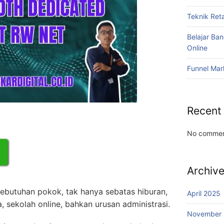
Teknik Reta
Belajar Ba
Online
Funnel Mar
Recent
No commen
Archiv
kebutuhan pokok, tak hanya sebatas hiburan,
April 2025
a, sekolah online, bahkan urusan administrasi.
November