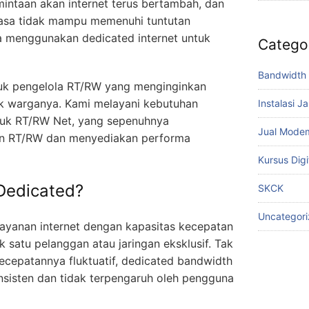
intaan akan internet terus bertambah, dan
 biasa tidak mampu memenuhi tuntutan
nya menggunakan dedicated internet untuk
Catego
Bandwidth 
ntuk pengelola RT/RW yang menginginkan
tuk warganya. Kami melayani kebutuhan
Instalasi J
ntuk RT/RW Net, yang sepenuhnya
Jual Mode
an RT/RW dan menyediakan performa
Kursus Digi
 Dedicated?
SKCK
Uncategor
ayanan internet dengan kapasitas kecepatan
 satu pelanggan atau jaringan eksklusif. Tak
kecepatannya fluktuatif, dedicated bandwidth
sisten dan tidak terpengaruh oleh pengguna