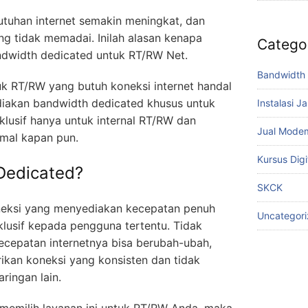
tuhan internet semakin meningkat, dan
ng tidak memadai. Inilah alasan kenapa
Catego
dwidth dedicated untuk RT/RW Net.
Bandwidth 
k RT/RW yang butuh koneksi internet handal
diakan bandwidth dedicated khusus untuk
Instalasi J
klusif hanya untuk internal RT/RW dan
Jual Mode
mal kapan pun.
Kursus Digi
 Dedicated?
SKCK
oneksi yang menyediakan kecepatan penuh
Uncategor
klusif kepada pengguna tertentu. Tidak
ecepatan internetnya bisa berubah-ubah,
kan koneksi yang konsisten dan tidak
ringan lain.
 memilih layanan ini untuk RT/RW Anda, maka