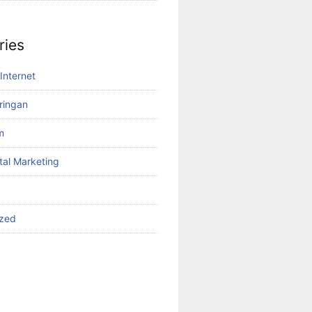
ries
Internet
aringan
m
tal Marketing
ized