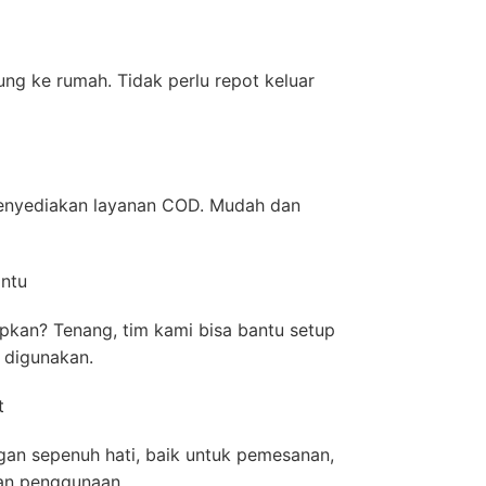
a
ng ke rumah. Tidak perlu repot keluar
t)
menyediakan layanan COD. Mudah dan
bantu
pkan? Tenang, tim kami bisa bantu setup
 digunakan.
at
gan sepenuh hati, baik untuk pemesanan,
uan penggunaan.