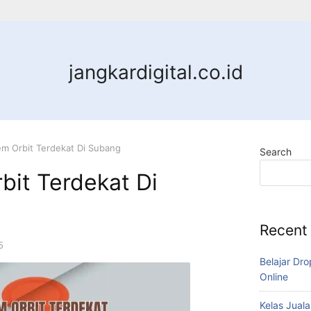
jangkardigital.co.id
m Orbit Terdekat Di Subang
Search
bit Terdekat Di
Recent
5
Belajar Dro
Online
Kelas Juala