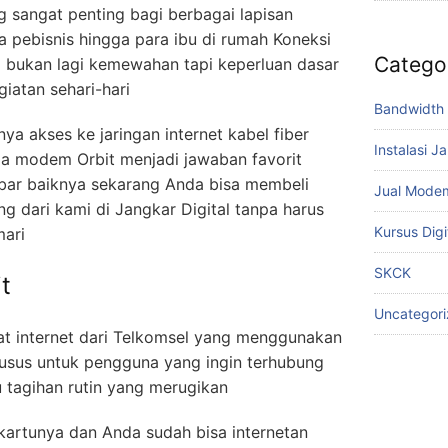
ng sangat penting bagi berbagai lapisan
a pebisnis hingga para ibu di rumah Koneksi
Catego
il bukan lagi kemewahan tapi keperluan dasar
iatan sehari-hari
Bandwidth 
a akses ke jaringan internet kabel fiber
Instalasi J
pa modem Orbit menjadi jawaban favorit
bar baiknya sekarang Anda bisa membeli
Jual Mode
g dari kami di Jangkar Digital tanpa harus
Kursus Digi
mari
SKCK
t
Uncategor
t internet dari Telkomsel yang menggunakan
husus untuk pengguna yang ingin terhubung
 tagihan rutin yang merugikan
rtunya dan Anda sudah bisa internetan