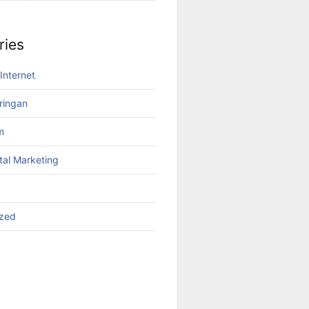
ries
Internet
aringan
m
tal Marketing
ized