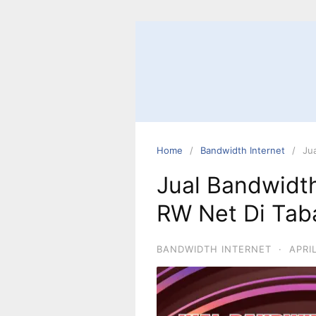
Home
Bandwidth Internet
Ju
Jual Bandwidt
RW Net Di Tab
BANDWIDTH INTERNET
·
APRI