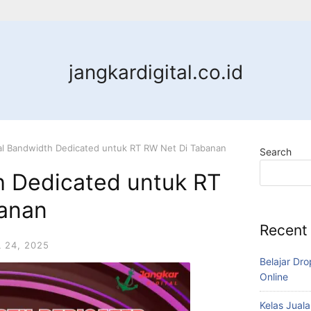
jangkardigital.co.id
al Bandwidth Dedicated untuk RT RW Net Di Tabanan
Search
h Dedicated untuk RT
anan
Recent
L 24, 2025
Belajar Dro
Online
Kelas Juala