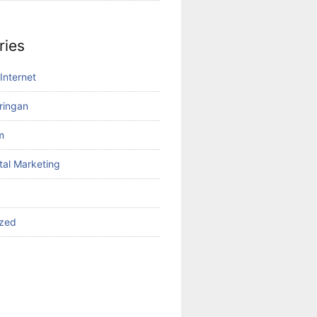
ries
Internet
aringan
m
tal Marketing
ized