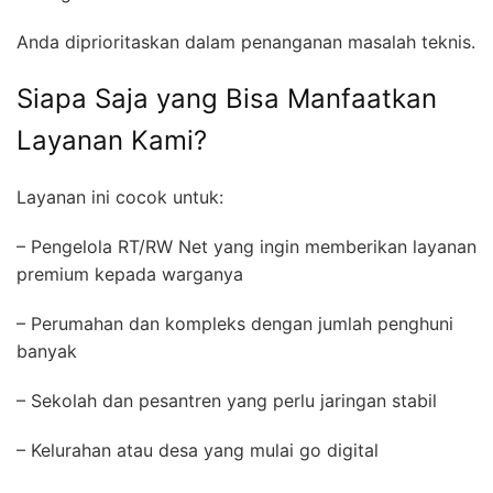
Anda diprioritaskan dalam penanganan masalah teknis.
Siapa Saja yang Bisa Manfaatkan
Layanan Kami?
Layanan ini cocok untuk:
– Pengelola RT/RW Net yang ingin memberikan layanan
premium kepada warganya
– Perumahan dan kompleks dengan jumlah penghuni
banyak
– Sekolah dan pesantren yang perlu jaringan stabil
– Kelurahan atau desa yang mulai go digital