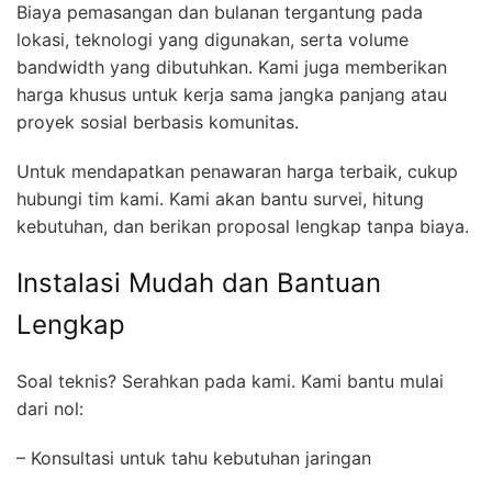
Biaya pemasangan dan bulanan tergantung pada
lokasi, teknologi yang digunakan, serta volume
bandwidth yang dibutuhkan. Kami juga memberikan
harga khusus untuk kerja sama jangka panjang atau
proyek sosial berbasis komunitas.
Untuk mendapatkan penawaran harga terbaik, cukup
hubungi tim kami. Kami akan bantu survei, hitung
kebutuhan, dan berikan proposal lengkap tanpa biaya.
Instalasi Mudah dan Bantuan
Lengkap
Soal teknis? Serahkan pada kami. Kami bantu mulai
dari nol:
– Konsultasi untuk tahu kebutuhan jaringan