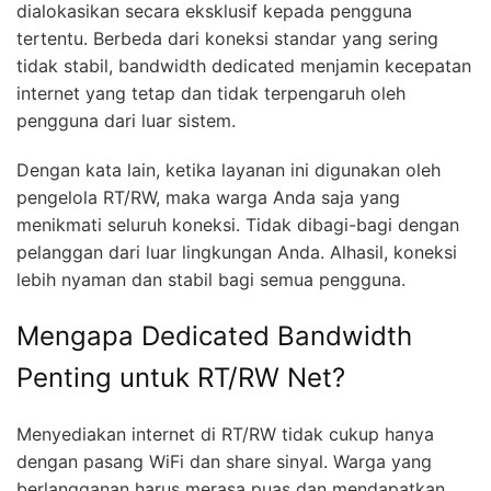
dialokasikan secara eksklusif kepada pengguna
tertentu. Berbeda dari koneksi standar yang sering
tidak stabil, bandwidth dedicated menjamin kecepatan
internet yang tetap dan tidak terpengaruh oleh
pengguna dari luar sistem.
Dengan kata lain, ketika layanan ini digunakan oleh
pengelola RT/RW, maka warga Anda saja yang
menikmati seluruh koneksi. Tidak dibagi-bagi dengan
pelanggan dari luar lingkungan Anda. Alhasil, koneksi
lebih nyaman dan stabil bagi semua pengguna.
Mengapa Dedicated Bandwidth
Penting untuk RT/RW Net?
Menyediakan internet di RT/RW tidak cukup hanya
dengan pasang WiFi dan share sinyal. Warga yang
berlangganan harus merasa puas dan mendapatkan