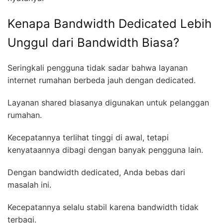
Kenapa Bandwidth Dedicated Lebih
Unggul dari Bandwidth Biasa?
Seringkali pengguna tidak sadar bahwa layanan
internet rumahan berbeda jauh dengan dedicated.
Layanan shared biasanya digunakan untuk pelanggan
rumahan.
Kecepatannya terlihat tinggi di awal, tetapi
kenyataannya dibagi dengan banyak pengguna lain.
Dengan bandwidth dedicated, Anda bebas dari
masalah ini.
Kecepatannya selalu stabil karena bandwidth tidak
terbagi.