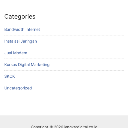
Categories
Bandwidth Internet
Instalasi Jaringan
Jual Modem
Kursus Digital Marketing
SKCK
Uncategorized
Copyright © 2026 jangkardigital.co.id