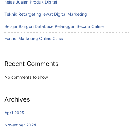
Kelas Jualan Produk Digital
Teknik Retargeting lewat Digital Marketing
Belajar Bangun Database Pelanggan Secara Online
Funnel Marketing Online Class
Recent Comments
No comments to show.
Archives
April 2025
November 2024