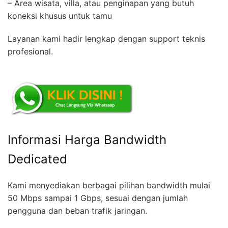
– Area wisata, villa, atau penginapan yang butuh
koneksi khusus untuk tamu
Layanan kami hadir lengkap dengan support teknis
profesional.
Informasi Harga Bandwidth
Dedicated
Kami menyediakan berbagai pilihan bandwidth mulai
50 Mbps sampai 1 Gbps, sesuai dengan jumlah
pengguna dan beban trafik jaringan.