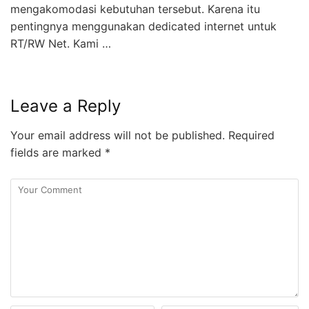
mengakomodasi kebutuhan tersebut. Karena itu
pentingnya menggunakan dedicated internet untuk
RT/RW Net. Kami …
Leave a Reply
Your email address will not be published.
Required
fields are marked
*