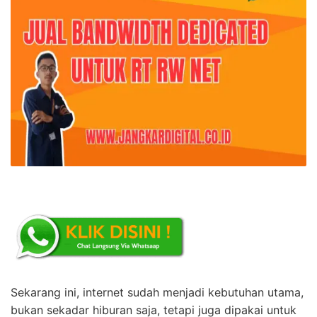
Sekarang ini, internet sudah menjadi kebutuhan utama,
bukan sekadar hiburan saja, tetapi juga dipakai untuk