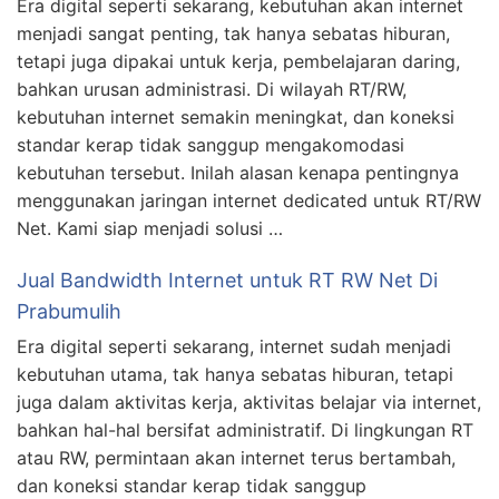
Era digital seperti sekarang, kebutuhan akan internet
menjadi sangat penting, tak hanya sebatas hiburan,
tetapi juga dipakai untuk kerja, pembelajaran daring,
bahkan urusan administrasi. Di wilayah RT/RW,
kebutuhan internet semakin meningkat, dan koneksi
standar kerap tidak sanggup mengakomodasi
kebutuhan tersebut. Inilah alasan kenapa pentingnya
menggunakan jaringan internet dedicated untuk RT/RW
Net. Kami siap menjadi solusi …
Jual Bandwidth Internet untuk RT RW Net Di
Prabumulih
Era digital seperti sekarang, internet sudah menjadi
kebutuhan utama, tak hanya sebatas hiburan, tetapi
juga dalam aktivitas kerja, aktivitas belajar via internet,
bahkan hal-hal bersifat administratif. Di lingkungan RT
atau RW, permintaan akan internet terus bertambah,
dan koneksi standar kerap tidak sanggup